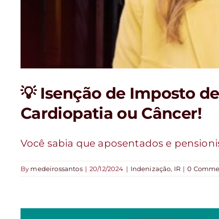
💡 Isenção de Imposto d
Cardiopatia ou Câncer!
Você sabia que aposentados e pensionist
By
medeirossantos
|
20/12/2024
|
Indenização
,
IR
|
0 Comme