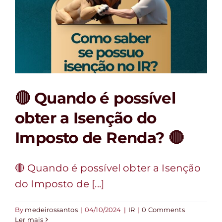
🔴 Quando é possível
obter a Isenção do
Imposto de Renda? 🔴
🔴 Quando é possível obter a Isenção
do Imposto de [...]
By
medeirossantos
|
04/10/2024
|
IR
|
0 Comments
Ler mais