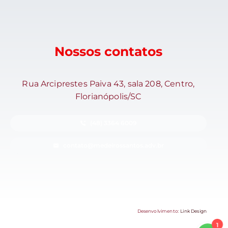
Nossos contatos
Rua Arciprestes Paiva 43, sala 208, Centro,
Florianópolis/SC
(48) 3364 6009
contato@medeirossantos.adv.br
Desenvolvimento:
Link Design
1