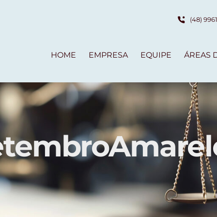
(48) 996
HOME
EMPRESA
EQUIPE
ÁREAS 
etembroAmarel