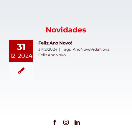
Novidades
Feliz Ano Novo!
31
31/12/2024
|
Tags:
AnoNovoVidaNova
,
12, 2024
FelizAnoNovo