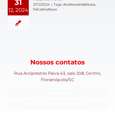
31
31/12/2024
|
Tags:
AnoNovoVidaNova
,
12, 2024
FelizAnoNovo
Nossos contatos
Rua Arciprestes Paiva 43, sala 208, Centro,
Florianópolis/SC
(48) 3364 6009
contato@medeirossantos.adv.br