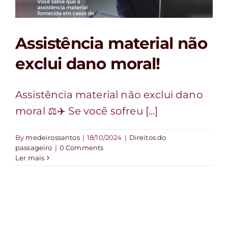
FALE CONOSCO
Assistência material não
exclui dano moral!
Assistência material não exclui dano
moral ⚖️✈️ Se você sofreu [...]
By
medeirossantos
|
18/10/2024
|
Direitos do
passageiro
|
0 Comments
Ler mais