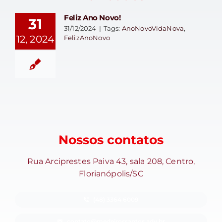
Feliz Ano Novo!
31
31/12/2024
|
Tags:
AnoNovoVidaNova
,
12, 2024
FelizAnoNovo
Nossos contatos
Rua Arciprestes Paiva 43, sala 208, Centro,
Florianópolis/SC
(48) 3364 6009
contato@medeirossantos.adv.br