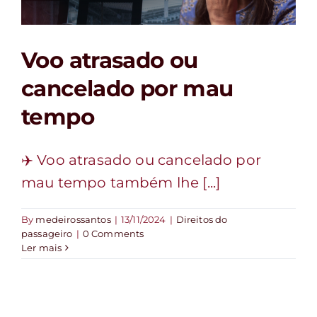
FALE CONOSCO
Voo atrasado ou
cancelado por mau
tempo
✈️ Voo atrasado ou cancelado por
mau tempo também lhe [...]
By
medeirossantos
|
13/11/2024
|
Direitos do
passageiro
|
0 Comments
Ler mais