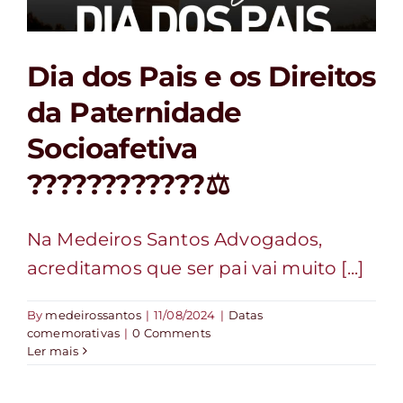
FALE CONOSCO
Dia dos Pais e os Direitos
da Paternidade
Socioafetiva
????‍????‍????⚖️
Na Medeiros Santos Advogados,
acreditamos que ser pai vai muito [...]
By
medeirossantos
|
11/08/2024
|
Datas
comemorativas
|
0 Comments
Ler mais