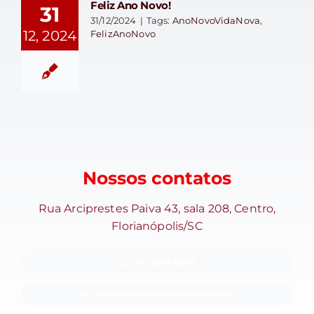
Feliz Ano Novo!
31
31/12/2024
|
Tags:
AnoNovoVidaNova
,
12, 2024
FelizAnoNovo
Nossos contatos
Rua Arciprestes Paiva 43, sala 208, Centro,
Florianópolis/SC
(48) 3364 6009
contato@medeirossantos.adv.br