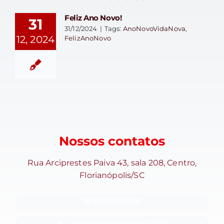
Feliz Ano Novo!
31
31/12/2024
|
Tags:
AnoNovoVidaNova
,
12, 2024
FelizAnoNovo
Nossos contatos
Rua Arciprestes Paiva 43, sala 208, Centro,
Florianópolis/SC
(48) 3364 6009
contato@medeirossantos.adv.br