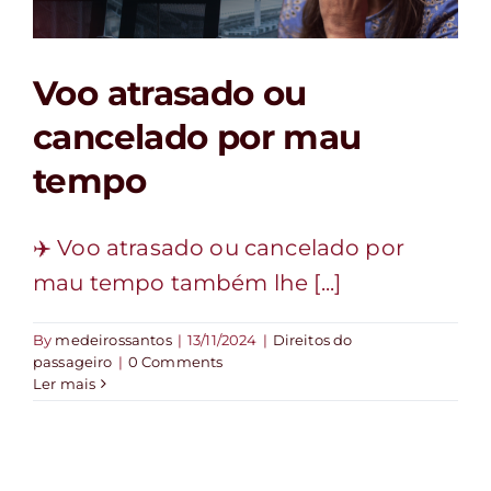
FALE CONOSCO
Voo atrasado ou
cancelado por mau
tempo
✈️ Voo atrasado ou cancelado por
mau tempo também lhe [...]
By
medeirossantos
|
13/11/2024
|
Direitos do
passageiro
|
0 Comments
Ler mais